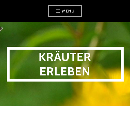
Zum
MENÜ
Inhalt
springen
KRÄUTER
ERLEBEN